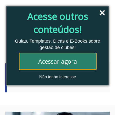
Pular
para
Acesse outros
o
conteúdo
conteúdos!
Blog Clubes Associados
MENU
Guias, Templates, Dicas e E-Books sobre
gestão de clubes!
Acessar agora
Autor:
Patricia
Não tenho interesse