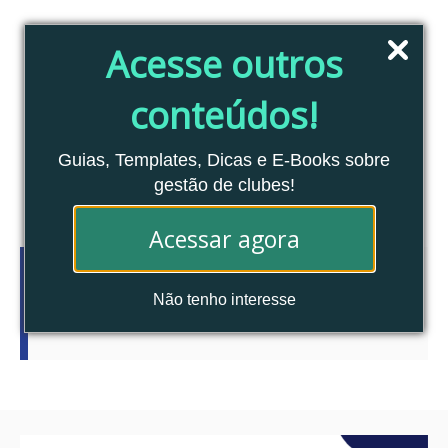
Pular
para
Acesse outros
o
conteúdo
conteúdos!
Blog Clubes Associados
MENU
Guias, Templates, Dicas e E-Books sobre
gestão de clubes!
Acessar agora
Tag:
automatização
Não tenho interesse