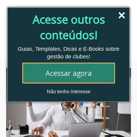
Pular
para
Acesse outros
o
conteúdo
conteúdos!
Blog Clubes Associados
MENU
Guias, Templates, Dicas e E-Books sobre
gestão de clubes!
Acessar agora
Não tenho interesse