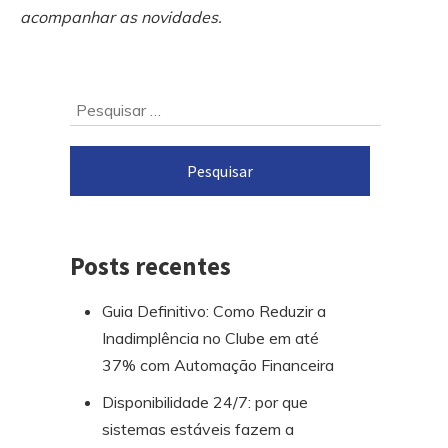
acompanhar as novidades.
Ir
Pesquisar
para
por:
o
rodapé
Posts recentes
Guia Definitivo: Como Reduzir a
Inadimplência no Clube em até
37% com Automação Financeira
Disponibilidade 24/7: por que
sistemas estáveis fazem a