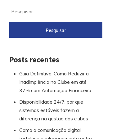
Ir
Pesquisar
para
por:
o
rodapé
Posts recentes
Guia Definitivo: Como Reduzir a
Inadimplência no Clube em até
37% com Automação Financeira
Disponibilidade 24/7: por que
sistemas estáveis fazem a
diferença na gestão dos clubes
Como a comunicação digital
fortalece o relacionamento entre