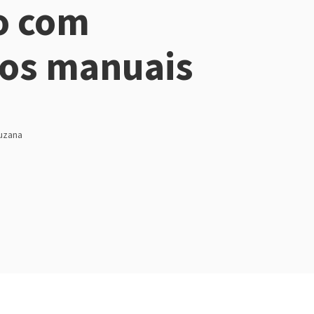
o com
os manuais
uzana