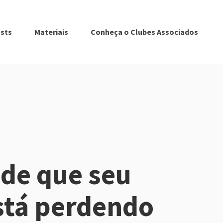
sts
Materiais
Conheça o Clubes Associados
 de que seu
stá perdendo