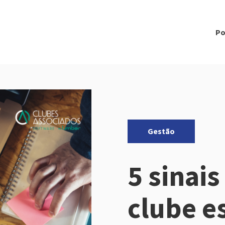
Po
Categorias:
Gestão
5 sinais
clube e