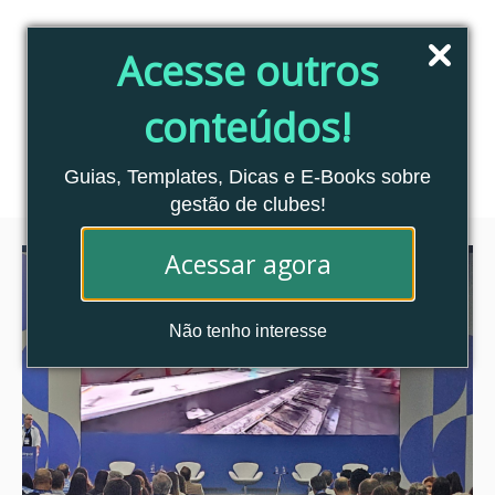
Pular
para
Acesse outros
o
conteúdo
conteúdos!
Blog Clubes Associados
MENU
Guias, Templates, Dicas e E-Books sobre
gestão de clubes!
Acessar agora
Não tenho interesse