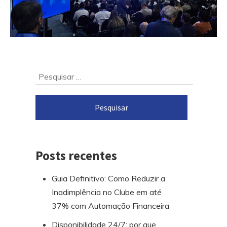
Ir
Pesquisar
para
por:
o
rodapé
Posts recentes
Guia Definitivo: Como Reduzir a
Inadimplência no Clube em até
37% com Automação Financeira
Disponibilidade 24/7: por que