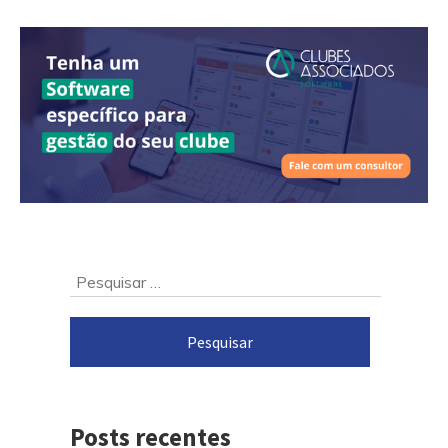
Ir
Pesquisar
para
por:
o
rodapé
Posts recentes