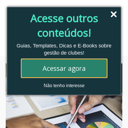
Pular
para
Acesse outros
o
conteúdo
conteúdos!
Blog Clubes Associados
MENU
Guias, Templates, Dicas e E-Books sobre
gestão de clubes!
Acessar agora
Não tenho interesse