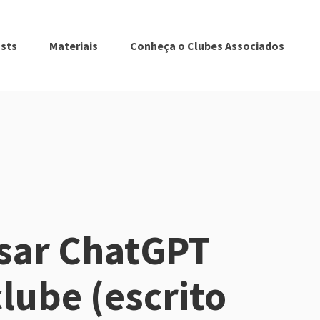
sts
Materiais
Conheça o Clubes Associados
sar ChatGPT
clube (escrito