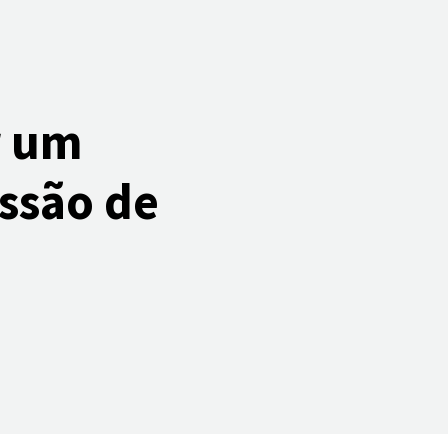
r um
ssão de