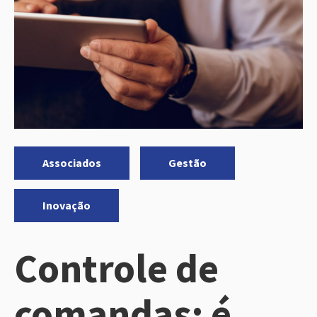
Categorias:
,
,
Associados
Gestão
Inovação
Controle de
comandas: é