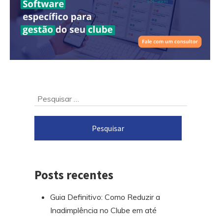
Ir
Pesquisar
para
por:
o
rodapé
Posts recentes
Guia Definitivo: Como Reduzir a
Inadimplência no Clube em até