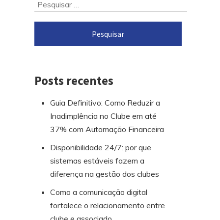
Ir
Pesquisar
para
por:
o
rodapé
Posts recentes
Guia Definitivo: Como Reduzir a
Inadimplência no Clube em até
37% com Automação Financeira
Disponibilidade 24/7: por que
sistemas estáveis fazem a
diferença na gestão dos clubes
Como a comunicação digital
fortalece o relacionamento entre
clube e associado