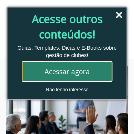
Pular
para
Acesse outros
o
conteúdo
conteúdos!
Blog Clubes Associados
MENU
Guias, Templates, Dicas e E-Books sobre
gestão de clubes!
Acessar agora
Não tenho interesse