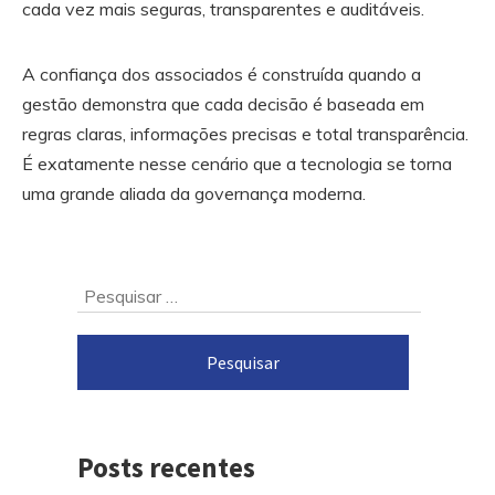
cada vez mais seguras, transparentes e auditáveis.
A confiança dos associados é construída quando a
gestão demonstra que cada decisão é baseada em
regras claras, informações precisas e total transparência.
É exatamente nesse cenário que a tecnologia se torna
uma grande aliada da governança moderna.
Ir
Pesquisar
para
por:
o
rodapé
Posts recentes