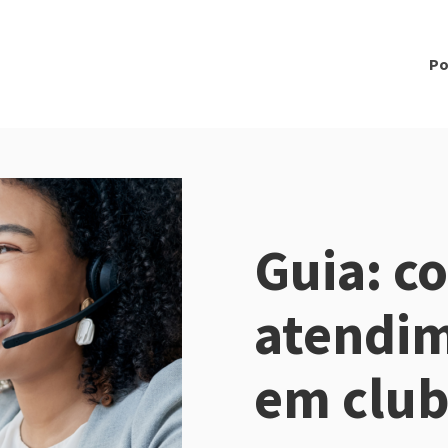
Po
Guia: c
atendim
em clu