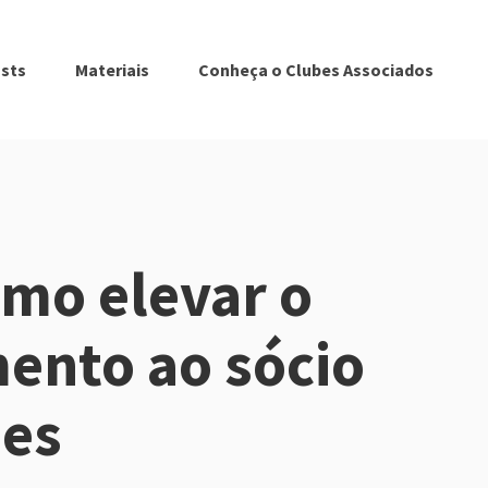
sts
Materiais
Conheça o Clubes Associados
omo elevar o
ento ao sócio
bes