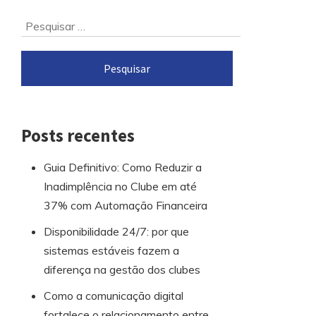
Ir
Pesquisar
para
por:
o
rodapé
Posts recentes
Guia Definitivo: Como Reduzir a
Inadimplência no Clube em até
37% com Automação Financeira
Disponibilidade 24/7: por que
sistemas estáveis fazem a
diferença na gestão dos clubes
Como a comunicação digital
fortalece o relacionamento entre