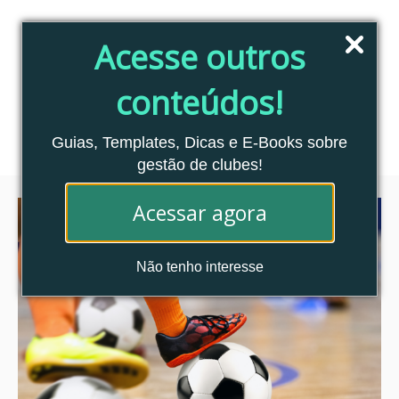
Pular
para
Acesse outros
o
conteúdo
conteúdos!
Blog Clubes Associados
MENU
Guias, Templates, Dicas e E-Books sobre
gestão de clubes!
Acessar agora
Não tenho interesse