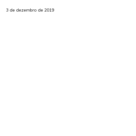
3 de dezembro de 2019
Navegação
por
posts