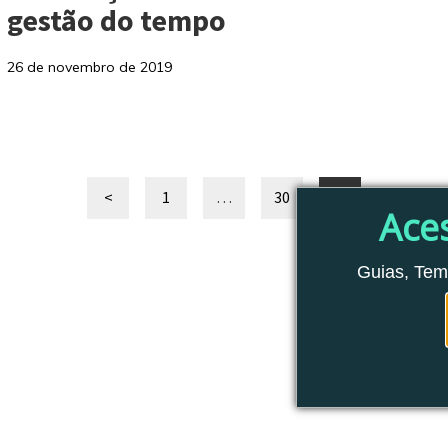
gestão do tempo
26 de novembro de 2019
<
1
…
30
31
Página
Página
Página
Página
Ace
anterior
Guias, Tem