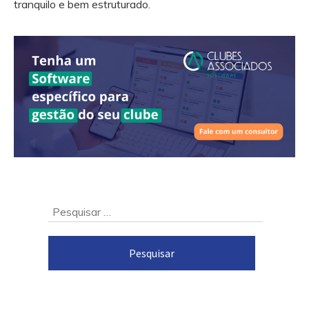
tranquilo e bem estruturado.
Ir
Pesquisar
para
por:
o
rodapé