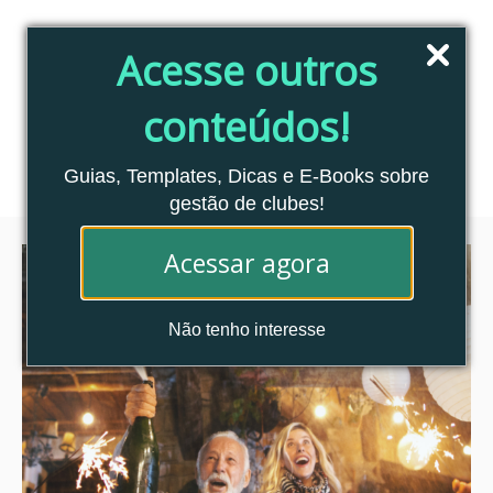
Pular
para
Acesse outros
o
conteúdo
conteúdos!
Blog Clubes Associados
MENU
Guias, Templates, Dicas e E-Books sobre
gestão de clubes!
Acessar agora
Não tenho interesse