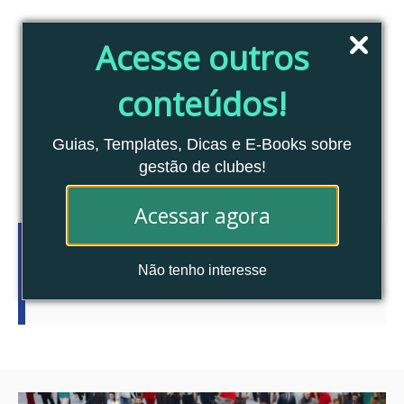
Pular
para
Acesse outros
o
conteúdo
conteúdos!
Blog Clubes Associados
MENU
Guias, Templates, Dicas e E-Books sobre
gestão de clubes!
Acessar agora
Tag:
estratégia
Não tenho interesse