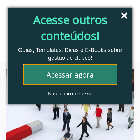
Pular
para
Acesse outros
o
conteúdo
conteúdos!
Blog Clubes Associados
MENU
Guias, Templates, Dicas e E-Books sobre
gestão de clubes!
Acessar agora
Não tenho interesse