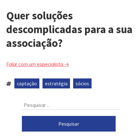
Quer soluções
descomplicadas para a sua
associação?
Falar com um especialista →
captação
estratégia
sócios
Tags:
,
,
Ir
Pesquisar
para
por:
o
rodapé