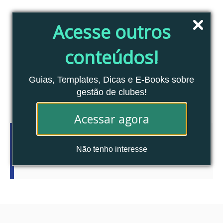
Pular
para
Acesse outros
o
conteúdo
conteúdos!
Blog Clubes Associados
MENU
Guias, Templates, Dicas e E-Books sobre
gestão de clubes!
Acessar agora
Tag:
inadimplência
Não tenho interesse