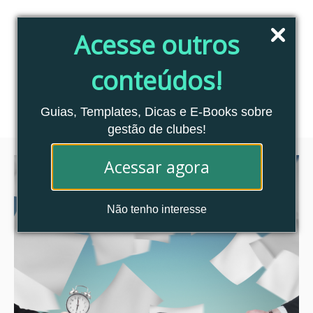
Pular
para
Acesse outros
o
conteúdo
conteúdos!
Blog Clubes Associados
MENU
Guias, Templates, Dicas e E-Books sobre
gestão de clubes!
Acessar agora
Não tenho interesse