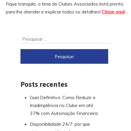
Fique tranquilo, o time do Clubes Associados está pronto
para lhe atender e explicar todos os detalhes!
Clique aqui!
Ir
Pesquisar
para
por:
o
rodapé
Posts recentes
Guia Definitivo: Como Reduzir a
Inadimplência no Clube em até
37% com Automação Financeira
Disponibilidade 24/7: por que