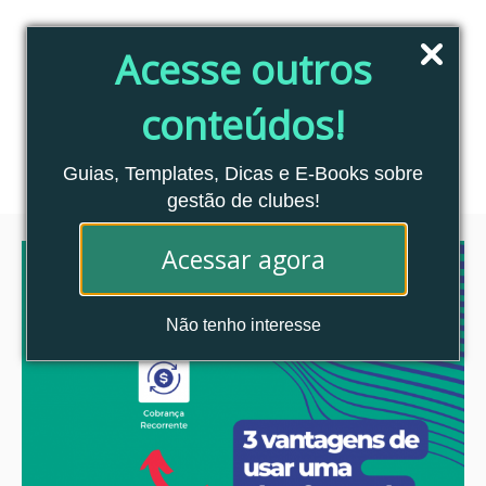
Pular
para
Acesse outros
o
conteúdo
conteúdos!
Blog Clubes Associados
MENU
Guias, Templates, Dicas e E-Books sobre
gestão de clubes!
Acessar agora
Não tenho interesse