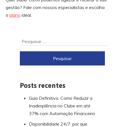
gestão? Fale com nossos especialistas e escolha
o
plano
ideal.
Ir
Pesquisar
para
por:
o
rodapé
Posts recentes
Guia Definitivo: Como Reduzir a
Inadimplência no Clube em até
37% com Automação Financeira
Disponibilidade 24/7: por que