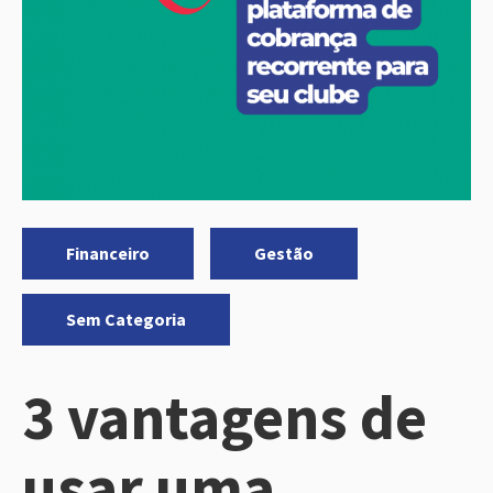
Categorias:
,
,
Financeiro
Gestão
Sem Categoria
3 vantagens de
usar uma