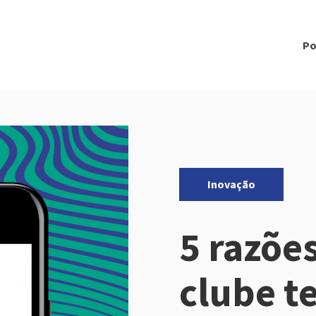
Po
Categorias:
Inovação
5 razõe
clube t