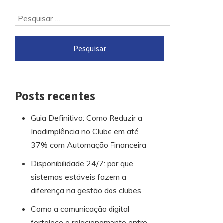
Ir
Pesquisar
para
por:
o
rodapé
Posts recentes
Guia Definitivo: Como Reduzir a
Inadimplência no Clube em até
37% com Automação Financeira
Disponibilidade 24/7: por que
sistemas estáveis fazem a
diferença na gestão dos clubes
Como a comunicação digital
fortalece o relacionamento entre