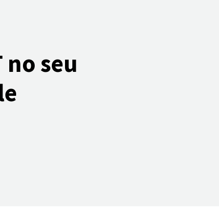
 no seu
le