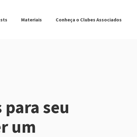
sts
Materiais
Conheça o Clubes Associados
s para seu
er um