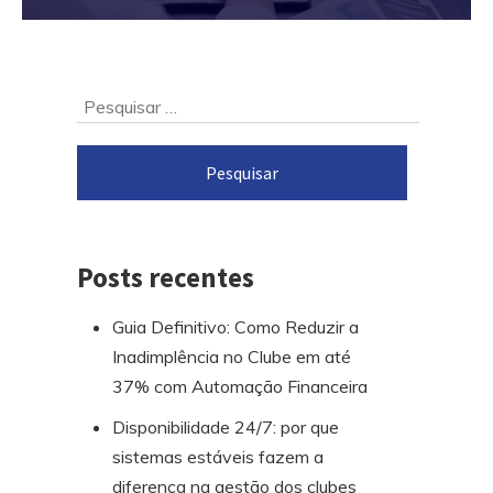
Ir
Pesquisar
para
por:
o
rodapé
Posts recentes
Guia Definitivo: Como Reduzir a
Inadimplência no Clube em até
37% com Automação Financeira
Disponibilidade 24/7: por que
sistemas estáveis fazem a
diferença na gestão dos clubes