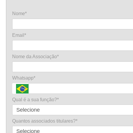
Nome*
Email*
Nome da Associação*
Whatsapp*
Qual é a sua função?*
Quantos associados titulares?*