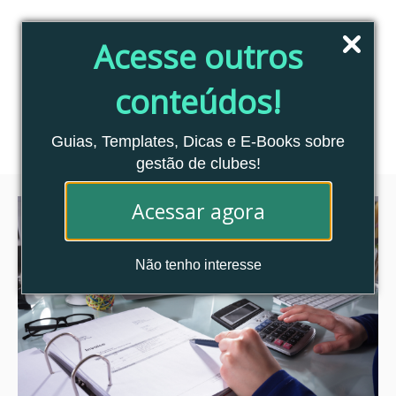
Pular
para
Acesse outros
o
conteúdo
conteúdos!
Blog Clubes Associados
MENU
Guias, Templates, Dicas e E-Books sobre
gestão de clubes!
Acessar agora
Não tenho interesse