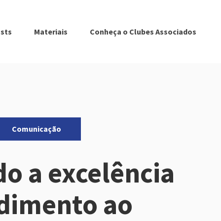
sts
Materiais
Conheça o Clubes Associados
Comunicação
do a excelência
dimento ao