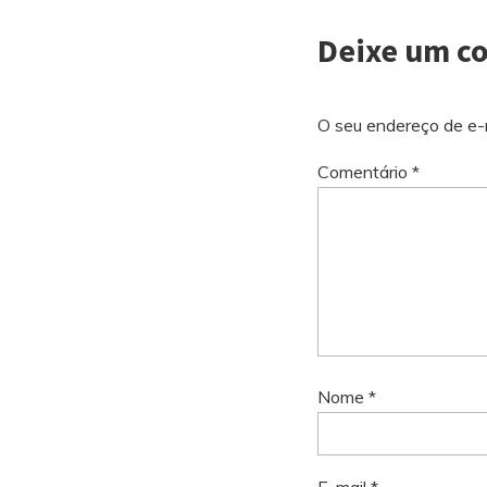
Deixe um c
O seu endereço de e-m
Comentário
*
Nome
*
E-mail
*