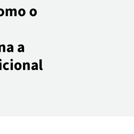
Como o
na a
icional