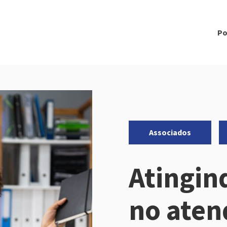
Po
Categorias:
,
Associados
Atingin
no aten