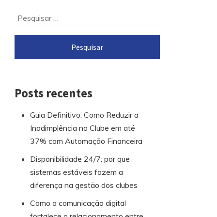
Ir
Pesquisar
para
por:
o
rodapé
Posts recentes
Guia Definitivo: Como Reduzir a
Inadimplência no Clube em até
37% com Automação Financeira
Disponibilidade 24/7: por que
sistemas estáveis fazem a
diferença na gestão dos clubes
Como a comunicação digital
fortalece o relacionamento entre