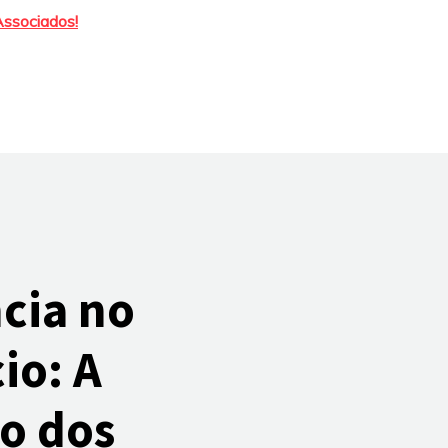
Associados!
cia no
io: A
so dos