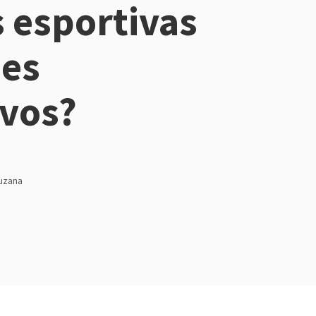
 esportivas
bes
ivos?
uzana