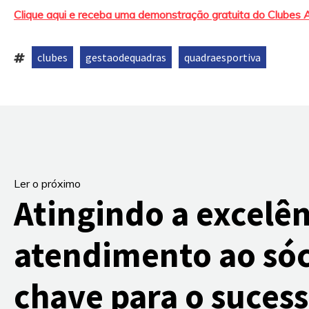
Clique aqui e receba uma demonstração gratuita do Clubes 
clubes
gestaodequadras
quadraesportiva
Tags:
,
,
Ler o próximo
Atingindo a excelên
atendimento ao sóc
chave para o suces