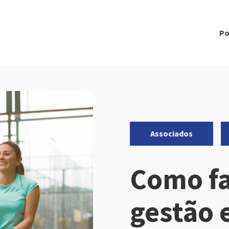
Po
Categorias:
,
Associados
Como f
gestão 