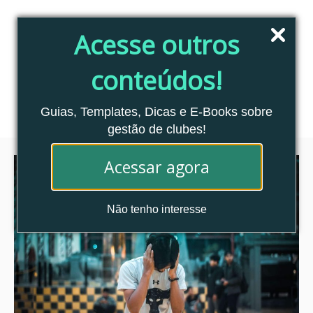
Pular
para
Acesse outros
o
conteúdo
conteúdos!
Blog Clubes Associados
MENU
Guias, Templates, Dicas e E-Books sobre
gestão de clubes!
Acessar agora
Não tenho interesse