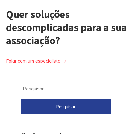
Quer soluções
descomplicadas para a sua
associação?
Falar com um especialista →
Ir
Pesquisar
para
por:
o
rodapé