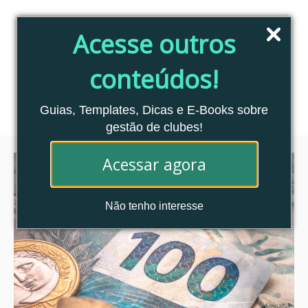
Pular
para
Acesse outros
o
conteúdo
conteúdos!
Blog Clubes Associados
MENU
Guias, Templates, Dicas e E-Books sobre
gestão de clubes!
Acessar agora
Não tenho interesse