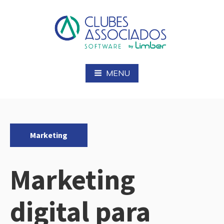
Pular
para
o
conteúdo
Blog Clubes Associados
MENU
Categorias:
Marketing
Marketing
digital para