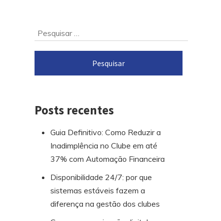
Ir
Pesquisar
para
por:
o
rodapé
Posts recentes
Guia Definitivo: Como Reduzir a
Inadimplência no Clube em até
37% com Automação Financeira
Disponibilidade 24/7: por que
sistemas estáveis fazem a
diferença na gestão dos clubes